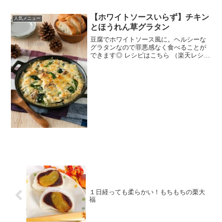
【ホワイトソースいらず】チキン
人気メニュー
とほうれん草グラタン
豆腐でホワイトソース風に。ヘルシーな
グラタンなので罪悪感なく食べることが
できます◎ レシピはこちら （楽天レシ
ピ） 約30分 指定なし 材料ほうれん草鶏
もも肉たまねぎ絹ごし豆腐サラダ油(A)コ
ンソメ(顆粒)(A)にんにく(すりおろし)
(A)...
１日経っても柔らかい！もちもちの栗大
福