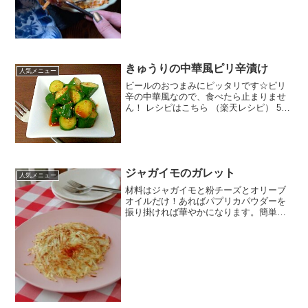
うピザ用チーズみんなのレビュー
きゅうりの中華風ピリ辛漬け
人気メニュー
ビールのおつまみにピッタリです☆ピリ
辛の中華風なので、食べたら止まりませ
ん！ レシピはこちら （楽天レシピ） 5分
以内 100円以下 材料きゅうり酢しょうゆ
砂糖豆板醤ごま油ごまみんなのレビュー
ジャガイモのガレット
人気メニュー
材料はジャガイモと粉チーズとオリーブ
オイルだけ！あればパプリカパウダーを
振り掛ければ華やかになります。簡単レ
シピ☆ レシピはこちら （楽天レシピ）
約10分 100円以下 材料ジャガイモ粉チー
ズオリーブオイルパプリカパウダーみん
なのレビュー