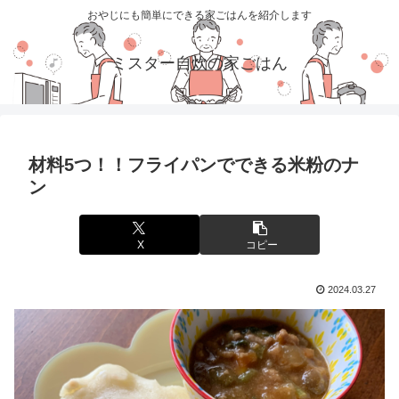
おやじにも簡単にできる家ごはんを紹介します
ミスター自炊の家ごはん
材料5つ！！フライパンでできる米粉のナ
ン
X
コピー
2024.03.27