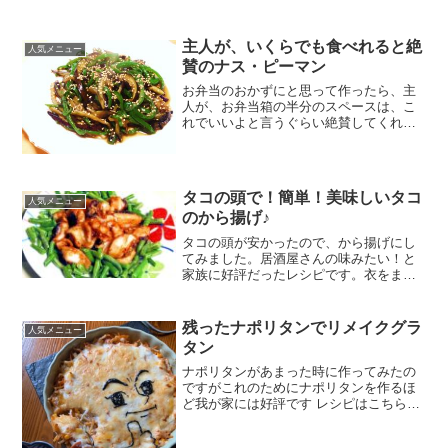
主人が、いくらでも食べれると絶
人気メニュー
賛のナス・ピーマン
お弁当のおかずにと思って作ったら、主
人が、お弁当箱の半分のスペースは、こ
れでいいよと言うぐらい絶賛してくれた
ので、我が家の定番おかずになりました
(^^♪ レシピはこちら （楽天レシピ） 約
10分 100円以下 材料長ナスピーマン砂糖
醤油ゴマ...
タコの頭で！簡単！美味しいタコ
人気メニュー
のから揚げ♪
タコの頭が安かったので、から揚げにし
てみました。居酒屋さんの味みたい！と
家族に好評だったレシピです。衣をまぶ
して揚げるだけの簡単レシピです。 レシ
ピはこちら （楽天レシピ） 約15分 300円
前後 材料茹でたこの頭さやいんげんなど
残ったナポリタンでリメイクグラ
人気メニュー
緑野菜★衣...
タン
ナポリタンがあまった時に作ってみたの
ですがこれのためにナポリタンを作るほ
ど我が家には好評です レシピはこちら
（楽天レシピ） 約30分 指定なし 材料ナ
ポリタン豆乳米粉顆粒コンソメ塩こしょ