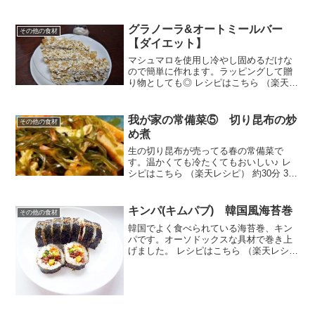
グラノーラ&オートミールバー
その他の食材
【ダイエット】
マシュマロを使用し冷やし固めるだけな
ので簡単に作れます。ラッピングして贈
り物としても◎ レシピはこちら （楽天レ
シピ） 5分以内 指定なし 材料マシュマロ
豆乳グラノーラオートミールみんなのレ
ビュー
我が家の常備菜⑤ 切り昆布の炒
その他の食材
め煮
生の切り昆布が売ってる春の常備菜で
す。温かくても冷たくてもおいしい♪ レ
シピはこちら （楽天レシピ） 約30分 300
円前後 材料切り昆布（生）人参油揚げさ
つま揚げ（ミニ）太白胡麻油＜調味料＞
だし汁精酒砂糖みりん醤油みんなのレビ
キンパ(キムパブ) 韓国風海苔巻
その他の食材
ュー
韓国でよく食べられている海苔巻、キン
パです。オーソドックスな具材で巻き上
げました。 レシピはこちら （楽天レシ
ピ） 約30分 500円前後 材料☆ご飯☆胡麻
油☆白炒り胡麻◎卵◎胡麻油★牛挽肉★
醤油★砂糖★胡麻油○にんじん○胡麻油○
塩●ほうれ...