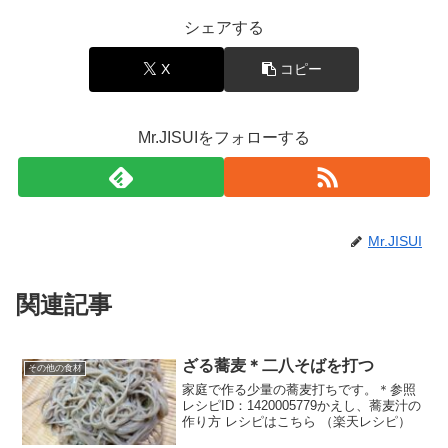
シェアする
X
コピー
Mr.JISUIをフォローする
Mr.JISUI
関連記事
ざる蕎麦＊二八そばを打つ
その他の食材
家庭で作る少量の蕎麦打ちです。＊参照
レシピID：1420005779かえし、蕎麦汁の
作り方 レシピはこちら （楽天レシピ）