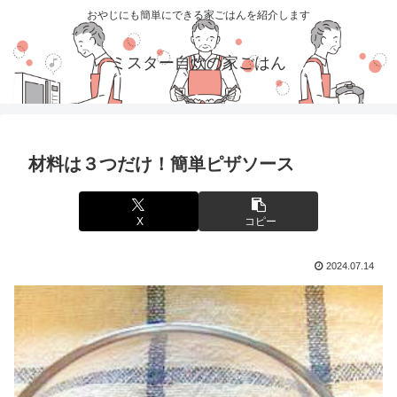
おやじにも簡単にできる家ごはんを紹介します
ミスター自炊の家ごはん
材料は３つだけ！簡単ピザソース
X
コピー
2024.07.14