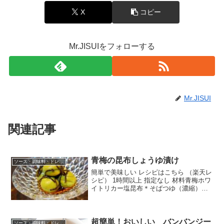
X
コピー
Mr.JISUIをフォローする
Mr.JISUI
関連記事
青梅の昆布しょうゆ漬け
ソース・調味料・ドレッシング
簡単で美味しい レシピはこちら （楽天レ
シピ） 1時間以上 指定なし 材料青梅ホワ
イトリカー塩昆布＊そばつゆ（濃縮）＊
うすくち醤油＊味の母（みりん）＊根昆
布だし＊酒（お好みで）みんなのレビュ
ー
超簡単！おいしい バンバンジー
ソース・調味料・ドレッシング