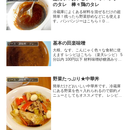
のタレ 棒々鶏のタレ
冷蔵庫によくある材料を混ぜるだけの超
簡単！残ったら野菜炒めなどにも使えま
す。バンバンジーはこちらＩＤ
1670008335 レシピはこちら （楽天レシ
ピ） 5分以内 100円以下 材料すりゴマご
ま油醤油酢砂糖みそ豆板醤おろしにんに
くみんなのレ...
基本の田楽味噌
ソース・調味料・ドレッシング
大根、なす、こんにゃく色々な食材に使
えます レシピはこちら （楽天レシピ） 5
分以内 100円以下 材料味噌砂糖酒みりん
みんなのレビュー
野菜たっぷり★中華丼
ソース・調味料・ドレッシング
簡単だけどおいしい中華丼です。冷蔵庫
にある野菜を色々入れられるので節約メ
ニューとしてもオススメです。 レシピは
こちら （楽天レシピ） 約30分 500円前後
材料豚バラ（薄切り）★白菜★人参★し
いたけ★エリンギうずら卵●水●シャンタ
ン（or...