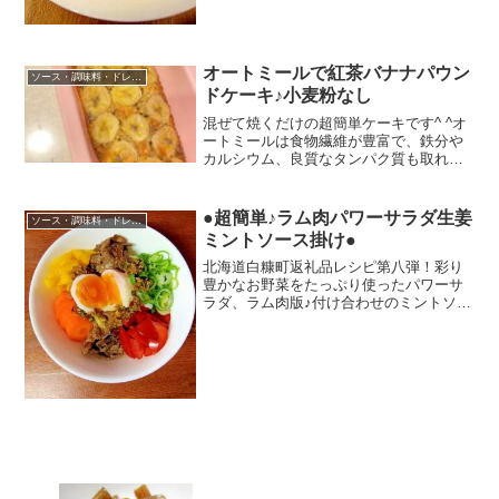
オートミールで紅茶バナナパウン
ソース・調味料・ドレッシング
ドケーキ♪小麦粉なし
混ぜて焼くだけの超簡単ケーキです^ ^オ
ートミールは食物繊維が豊富で、鉄分や
カルシウム、良質なタンパク質も取れ
て、低GIなので健康的✨ レシピはこちら
（楽天レシピ） 約10分 100円以下 材料★
オートミール★バナナ★砂糖★ベーキン
●超簡単♪ラム肉パワーサラダ生姜
ソース・調味料・ドレッシング
グパウ...
ミントソース掛け●
北海道白糠町返礼品レシピ第八弾！彩り
豊かなお野菜をたっぷり使ったパワーサ
ラダ、ラム肉版♪付け合わせのミントソー
スも爽やかで相性抜群に出来ましたよ★
彡(*ﾉωﾉ) レシピはこちら （楽天レシピ）
約10分 300円前後 材料らむじん（ラム
肉、...