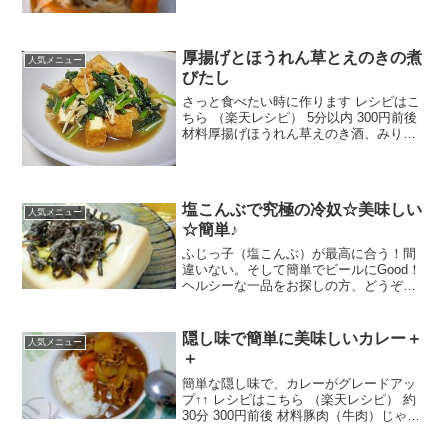
んなのレビュー
厚揚げとほうれん草とえのきの煮
人気メニュー
びたし
さっと食べたい時に作ります レシピはこ
ちら （楽天レシピ） 5分以内 300円前後
材料厚揚げほうれん草えのき酒、みりん
醤油出汁の素サラダ油みんなのレビュー
塩こんぶで究極の冷奴☆美味しい
人気メニュー
☆簡単♪
ふじっ子（塩こんぶ）が最高に合う！間
違いない。そして簡単でビールにGood！
ヘルシーな一品をお探しの方、どうぞこ
ちらに！ レシピはこちら （楽天レシピ）
5分以内 100円以下 材料絹ごし豆腐（１
５０ｇ）ふじっ子（塩こんぶ）ごま油み
隠し味で簡単に美味しいカレー＋
人気メニュー
んなのレ...
＋
簡単な隠し味で、カレーがグレードアッ
プ↑↑ レシピはこちら （楽天レシピ） 約
30分 300円前後 材料豚肉（牛肉）じゃが
芋玉ねぎ人参サラダ油水カレールー（固
型）※ケチャップ※焼肉のたれみんなの