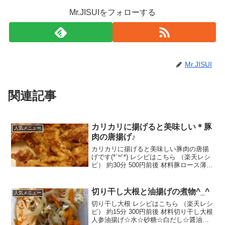
Mr.JISUIをフォローする
Mr.JISUI
関連記事
カリカリに揚げると美味しい＊豚
人気メニュー
肉の唐揚げ♪
カリカリに揚げると美味しい豚肉の唐揚
げです(*´꒳`*) レシピはこちら （楽天レシ
ピ） 約30分 500円前後 材料豚ロース薄切
り肉★醤油★酒★生姜すりおろし片栗粉
揚げ油みんなのレビュー
切り干し大根と油揚げの煮物^_^
人気メニュー
切り干し大根 レシピはこちら （楽天レシ
ピ） 約15分 300円前後 材料切り干し大根
人参油揚げ☆水☆砂糖☆白だし☆醤油み