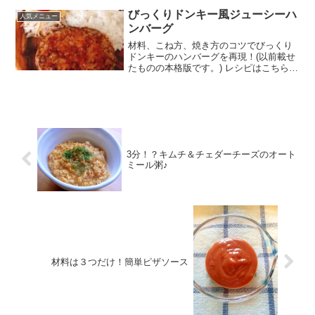
レビュー
びっくりドンキー風ジューシーハ
人気メニュー
ンバーグ
材料、こね方、焼き方のコツでびっくり
ドンキーのハンバーグを再現！(以前載せ
たものの本格版です。) レシピはこちら
（楽天レシピ） 約1時間 500円前後 材料
合い挽き肉豚ひき肉※無ければ全量合い
挽き肉でＯＫ！▫️レンジで加熱●玉ねぎ●バ
ター...
3分！？キムチ＆チェダーチーズのオート
ミール粥♪
材料は３つだけ！簡単ピザソース