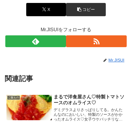
X
コピー
Mr.JISUIをフォローする
Mr.JISUI
関連記事
まるで洋食屋さん♡特製トマトソ
ご飯もの
ースのオムライス♡
デミグラスよりさっぱりしてる。かんた
んなのにおいしい、特製のソースがかか
ったオムライス♡女子ウケバッチリなオ
ムライスです～(^_^)/ レシピはこちら
（楽天レシピ） 指定なし 指定なし 材料