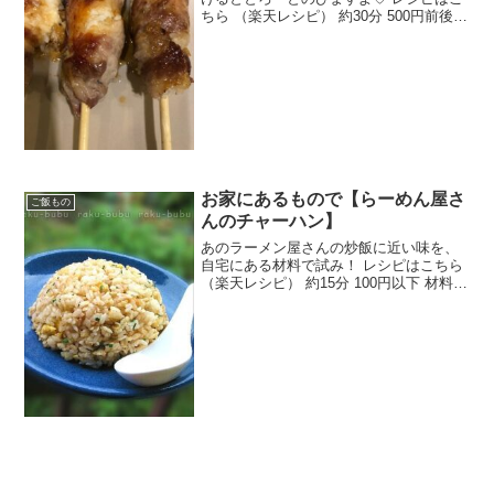
ちら （楽天レシピ） 約30分 500円前後
材料豚バラ肉スライスご飯さけるチーズ
片栗粉サラダ油割り箸（先の尖ったもの
が良い）・酒・みりん・醤油・おろし生
姜・砂糖み...
お家にあるもので【らーめん屋さ
ご飯もの
んのチャーハン】
あのラーメン屋さんの炒飯に近い味を、
自宅にある材料で試み！ レシピはこちら
（楽天レシピ） 約15分 100円以下 材料卵
青ネギごはんしょうゆだしの素（または
味の素2ふり）おろし生姜（チューブ入
り）塩コショウお好みの具材（焼き豚、
グリーンピ...