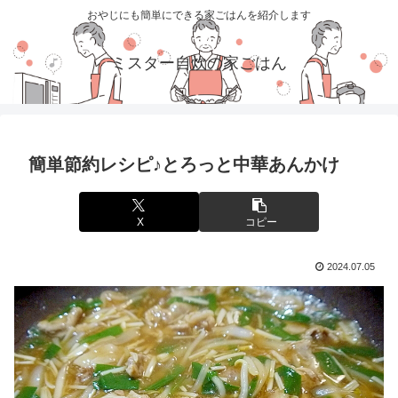
おやじにも簡単にできる家ごはんを紹介します
ミスター自炊の家ごはん
簡単節約レシピ♪とろっと中華あんかけ
X
コピー
2024.07.05