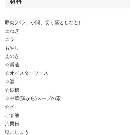
材料
豚肉(バラ、小間、切り落としなど)
玉ねぎ
ニラ
もやし
えのき
☆醤油
☆オイスターソース
☆酒
☆砂糖
☆中華(鶏がら)スープの素
☆水
ごま油
片栗粉
塩こしょう