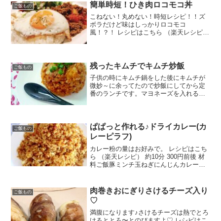
たまご生クリーム（なければ牛乳）バタ
簡単時短！ひき肉ロコモコ丼
ご飯もの
ーごはんケチ...
こねない！丸めない！時短レシピ！！ズ
ボラだけど味はしっかりロコモコ
風！？！ レシピはこちら （楽天レシピ）
約30分 500円前後 材料玉ねぎパプリカ合
挽き肉(豚ひき肉)ケチャップ中濃ソースコ
ンソメ塩コショウ卵オリーブオイルブラ
ックペッパー...
残ったキムチでキムチ炒飯
ご飯もの
子供の時にキムチ鍋をした後にキムチが
微妙～に余ってたので炒飯にしてから定
番のランチです。マヨネーズを入れると
まろやかに！ レシピはこちら （楽天レシ
ピ） 約10分 100円以下 材料ご飯豚肉(な
んでもいいです)たまねぎキムチ塩コショ
ウ鶏ガラ...
ぱぱっと作れる♪ドライカレー(カ
ご飯もの
レーピラフ)
カレー粉の量はお好みで。 レシピはこち
ら （楽天レシピ） 約10分 300円前後 材
料ご飯豚ミンチ玉ねぎにんじんカレー粉
ウスターソース固形コンソメみんなのレ
ビュー
肉巻きおにぎりさけるチーズ入り
ご飯もの
♡
満腹になります♪さけるチーズは熱でとろ
けるととろ〜とのびますよ♡ レシピはこ