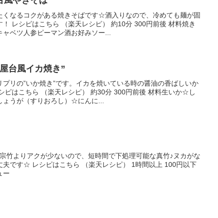
台風やきそば
たくなるコクがある焼きそばです☆酒入りなので、冷めても麺が固
 レシピはこちら （楽天レシピ） 約10分 300円前後 材料焼き
ャベツ人参ピーマン酒お好みソー...
屋台風イカ焼き”
リプリの”いか焼き”です。イカを焼いている時の醤油の香ばしいか
ピはこちら （楽天レシピ） 約30分 300円前後 材料生いか☆し
ょうが（すりおろし）☆にんに...
孟宗竹よりアクが少ないので、短時間で下処理可能な真竹♪ヌカがな
です☆ レシピはこちら （楽天レシピ） 1時間以上 100円以下
ュー