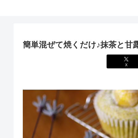
簡単混ぜて焼くだけ♪抹茶と甘
X