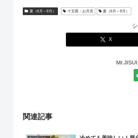
夏（6月～8月）
十五夜・お月見
夏（6月～8月）
シ
X
Mr.JI
関連記事