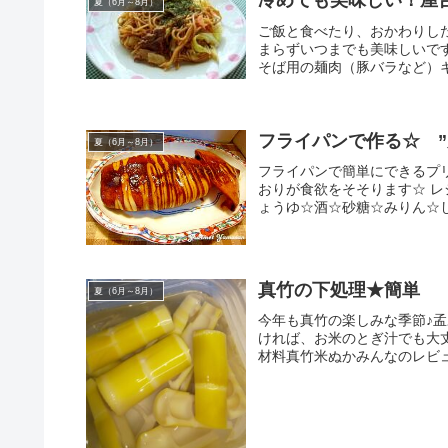
冷めても美味しい！屋
夏（6月～8月）
ご飯と食べたり、おかわりし
まらずいつまでも美味しいです！
そば用の麺肉（豚バラなど）キ
フライパンで作る☆ ”
夏（6月～8月）
フライパンで簡単にできるプ
おりが食欲をそそります☆ レシ
ょうゆ☆酒☆砂糖☆みりん☆し
真竹の下処理★簡単
夏（6月～8月）
今年も真竹の楽しみな季節♪
ければ、お米のとぎ汁でも大丈夫
材料真竹米ぬかみんなのレビ