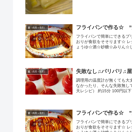
フライパンで作る☆ ”
夏（6月～8月）
フライパンで簡単にできるプ
おりが食欲をそそります☆ レシ
ょうゆ☆酒☆砂糖☆みりん☆し
失敗なし♫パリパリ♫
夏（6月～8月）
調理用の温度計が無くても大
なかったり、そんな失敗無しで
天レシピ） 約15分 100円以下
フライパンで作る☆ ”
夏（6月～8月）
フライパンで簡単にできるプ
おりが食欲をそそります☆ レシ