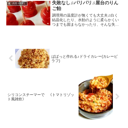
失敗なし♫パリパリ♫屋台のりん
夏（6月～8月）
ご飴
調理用の温度計が無くても大丈夫♫白く
結晶化したり、水飴のように柔らかくい
つまでも固まらなかったり、そんな失敗
無しで美味しいパリパリのりんご飴が作
れます♫ レシピはこちら （楽天レシピ）
約15分 100円以下 材料ミニりんご(アルプ
ス乙女)...
ぱぱっと作れる♪ドライカレー(カレーピ
ラフ)
シリコンスチーマーで 《トマトリゾッ
ト風雑炊》