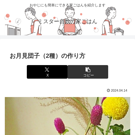
おやじにも簡単にできる家ごはんを紹介します
ミスター自炊の家ごはん
お月見団子（2種）の作り方
X
コピー
2024.04.14