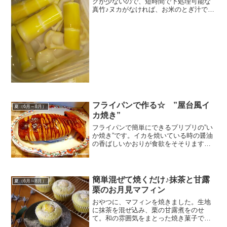
クが少ないので、短時間で下処理可能な
真竹♪ヌカがなければ、お米のとぎ汁でも
大丈夫です☆ レシピはこちら （楽天レシ
ピ） 1時間以上 100円以下 材料真竹米ぬ
かみんなのレビュー
フライパンで作る☆ ”屋台風イ
夏（6月～8月）
カ焼き”
フライパンで簡単にできるプリプリの”い
か焼き”です。イカを焼いている時の醤油
の香ばしいかおりが食欲をそそります☆
レシピはこちら （楽天レシピ） 約30分
300円前後 材料生いか☆しょうゆ☆酒☆
砂糖☆みりん☆しょうが（すりおろし）
☆にんに...
簡単混ぜて焼くだけ♪抹茶と甘露
夏（6月～8月）
栗のお月見マフィン
おやつに、マフィンを焼きました。生地
に抹茶を混ぜ込み、栗の甘露煮をのせ
て。和の雰囲気をまとった焼き菓子です♪
レシピはこちら （楽天レシピ） 約30分