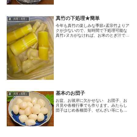
300円前後 材料無塩バターグラニュー糖
卵薄力粉抹茶パウダーベーキングパウダ
ー牛乳栗の甘...
真竹の下処理★簡単
夏（6月～8月）
今年も真竹の楽しみな季節♪孟宗竹よりア
クが少ないので、短時間で下処理可能な
真竹♪ヌカがなければ、お米のとぎ汁でも
大丈夫です☆ レシピはこちら （楽天レシ
ピ） 1時間以上 100円以下 材料真竹米ぬ
かみんなのレビュー
基本のお団子
夏（6月～8月）
お盆、お彼岸に欠かせない お団子、お
月見や各種行事でも作ります。みたらし
団子はじめ各種団子、ぜんざい等にも
どうぞ。 レシピはこちら （楽天レシピ）
約10分 100円以下 材料だんご粉水みんな
のレビュー