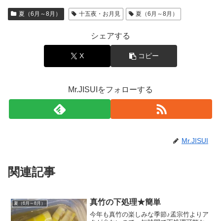
夏（6月～8月）
十五夜・お月見
夏（6月～8月）
シェアする
X
コピー
Mr.JISUIをフォローする
Mr.JISUI
関連記事
真竹の下処理★簡単
夏（6月～8月）
今年も真竹の楽しみな季節♪孟宗竹よりア