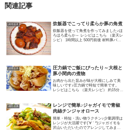
関連記事
炊飯器でこってり柔らか豚の角煮
調理器具
炊飯器を使って角煮を作ってみました♪ほ
ろほろ柔らか～ レシピはこちら （楽天レ
シピ） 1時間以上 500円前後 材料豚バラ
ブロック卵☆醤油☆焼肉のたれ☆酒☆み
りん☆砂糖☆生姜☆水みんなのレビュー
圧力鍋でご飯にぴったり～大根と
調理器具
豚小間肉の煮物
お肉から出た旨みが味が大根にしみて美
味しいです♪圧力鍋で時短で簡単です。
レシピはこちら （楽天レシピ） 約15分
300円前後 材料大根豚小間肉生姜●醤油●
酒●三温糖●オイスターソース水みんなの
レビュー
レンジで簡単♪ジャガイモで青椒
調理器具
肉絲チンジャオロース
簡単・時短・洗い物ラクチン♪少量調理は
レンジが大活躍です(´∀｀*)ジャガイモを
沢山いただいたのでアレンジしてみまし