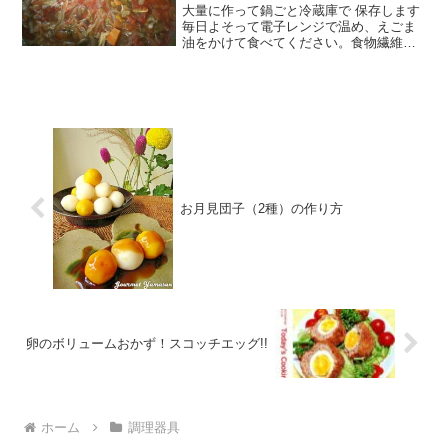
大量に作って鍋ごと冷蔵庫で 保存します
毎日よそって電子レンジで温め、えごま
油をかけて食べてください。食物繊維と
ビタミン 不飽和脂肪酸がしっかり摂取で
きます。 レシピはこちら （楽天レシピ）
約15分 1,000円前後 材料玉ねぎ人参キャ
ベ...
お月見団子（2種）の作り方
卵のボリュームおかず！スコッチエッグ!!
ホーム
調理器具