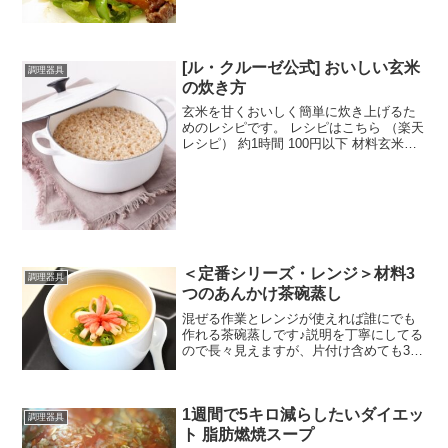
た。 レシピはこちら （楽天レシピ） 約
10分 300円前後 材料★牛肉★塩コショウ
★片栗粉★サラダ油ピーマンジャガイモ
生姜...
[ル・クルーゼ公式] おいしい玄米
調理器具
の炊き方
玄米を甘くおいしく簡単に炊き上げるた
めのレシピです。 レシピはこちら （楽天
レシピ） 約1時間 100円以下 材料玄米水
（ココット･ロンド16cm使用の場合）
（ココット･ロンド18cm使用の場合）
（ココット･ロンド20cm使用の場合）み
んな...
＜定番シリーズ・レンジ＞材料3
調理器具
つのあんかけ茶碗蒸し
混ぜる作業とレンジが使えれば誰にでも
作れる茶碗蒸しです♪説明を丁寧にしてる
ので長々見えますが、片付け含めても30
分くらいで完成しちゃいます(≡^∇^≡) レ
シピはこちら （楽天レシピ） 約30分 100
円以下 材料卵塩しょうゆみりん水カニ
1週間で5キロ減らしたいダイエッ
カ...
調理器具
ト 脂肪燃焼スープ