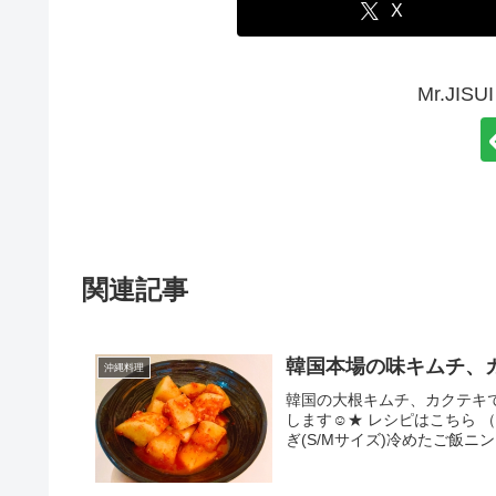
X
Mr.JI
関連記事
韓国本場の味キムチ、カ
沖縄料理
韓国の大根キムチ、カクテキ
します☺★ レシピはこちら （楽
ぎ(S/Mサイズ)冷めたご飯ニン