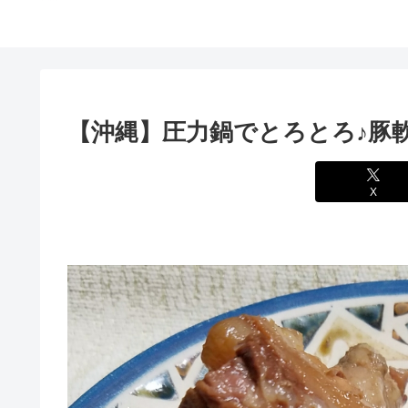
【沖縄】圧力鍋でとろとろ♪豚
X