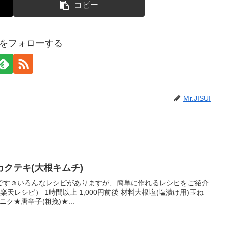
コピー
SUIをフォローする
Mr.JISUI
クテキ(大根キムチ)
です☺いろんなレシピがありますが、簡単に作れるレシピをご紹介
天レシピ） 1時間以上 1,000円前後 材料大根塩(塩漬け用)玉ね
ニク★唐辛子(粗挽)★...