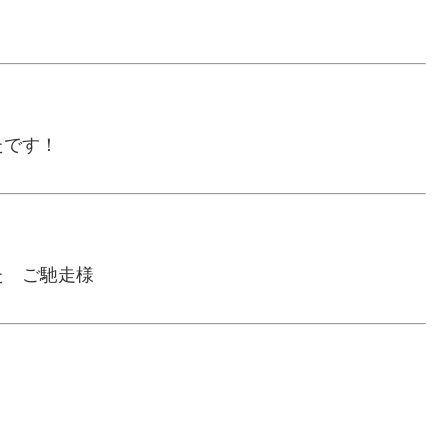
たです！
た ご馳走様