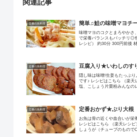
関連記事
簡単♫鮭の味噌マヨチ
定番の魚料理
味噌マヨのコクとまろやかさ
で栄養バランスもバッチリ◎包ん
レシピ） 約30分 300円前後 
豆腐入り★いわしのす
定番の魚料理
隠し味は味噌!生姜もたっぷ
です♪ レシピはこちら （楽天
塩、こしょう片栗粉みんなの
定番おかず★ぶり大根
定番の魚料理
お魚は骨の近くや血合いが栄
レシピはこちら （楽天レシピ）
しょうが（チューブのもので