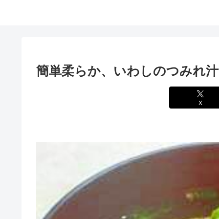
簡単柔らか、いわしのつみれ汁
X