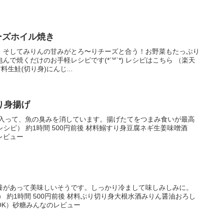
ーズホイル焼き
、そしてみりんの甘みがとろ〜りチーズと合う！お野菜もたっぷり
で焼くだけのお手軽レシピです(*´꒳`*) レシピはこちら （楽天
材料生鮭(切り身)にんじ...
り身揚げ
り入って、魚の臭みを消しています。揚げたてをつまみ食いが最高
レシピ） 約1時間 500円前後 材料鰯すり身豆腐ネギ生姜味噌酒
レビュー
養があって美味しいそうです。しっかり冷まして味しみしみに。
 約1時間 500円前後 材料ぶり切り身大根水酒みりん醤油おろし
OK）砂糖みんなのレビュー