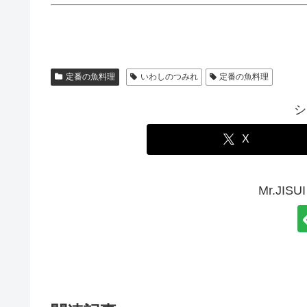
定番の魚料理
いわしのつみれ
定番の魚料理
シ
X
Mr.JI