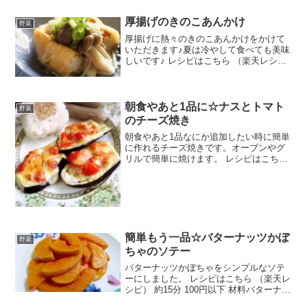
厚揚げのきのこあんかけ
野菜
厚揚げに熱々のきのこあんかけをかけて
いただきます♪夏は冷やして食べても美味
しいです♪ レシピはこちら （楽天レシ
ピ） 指定なし 指定なし 材料厚揚げしめ
じえのき水顆粒かつおだし白だし酒みり
ん醤油砂糖水溶き片栗粉小ネギみんなの
レビュー
朝食やあと1品に☆ナスとトマト
野菜
のチーズ焼き
朝食やあと1品なにか追加したい時に簡単
に作れるチーズ焼きです。オーブンやグ
リルで簡単に焼けます。 レシピはこちら
（楽天レシピ） 約10分 100円以下 材料ナ
スミニトマトチーズ塩こしょうブラック
ペッパーみんなのレビュー
簡単もう一品☆バターナッツかぼ
野菜
ちゃのソテー
バターナッツかぼちゃをシンプルなソテ
ーにしました。 レシピはこちら （楽天レ
シピ） 約15分 100円以下 材料バターナッ
ツかぼちゃオリーブオイル塩こしょうみ