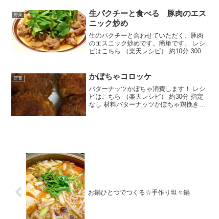
んなのレビュー
生パクチーと食べる 豚肉のエス
野菜
ニック炒め
生のパクチーと合わせていただく、豚肉
のエスニック炒めです。簡単です。 レシ
ピはこちら （楽天レシピ） 約10分 300円
前後 材料豚肉パクチー長ねぎ塩、こしょ
う●しょうゆ●レモン果汁●ナンプラー●す
りおろしにんにくサラダ油みんなのレビ
かぼちゃコロッケ
野菜
ュー
バターナッツかぼちゃ消費します！ レシ
ピはこちら （楽天レシピ） 約30分 指定
なし 材料バターナッツかぼちゃ鶏挽き肉
★フライドオニオン★塩コショウ★砂糖
★カレーパウダー★ガーリックパウダー
★味の素小麦粉卵パン粉みんなのレビュ
ー
お鍋ひとつでつくる☆手作り坦々鍋