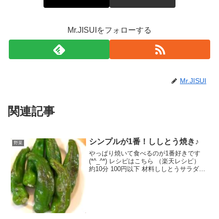
Mr.JISUIをフォローする
Mr.JISUI
関連記事
シンプルが1番！ししとう焼き♪
野菜
やっぱり焼いて食べるのが1番好きです
(*^_^*) レシピはこちら （楽天レシピ）
約10分 100円以下 材料ししとうサラダ油
醤油みんなのレビュー