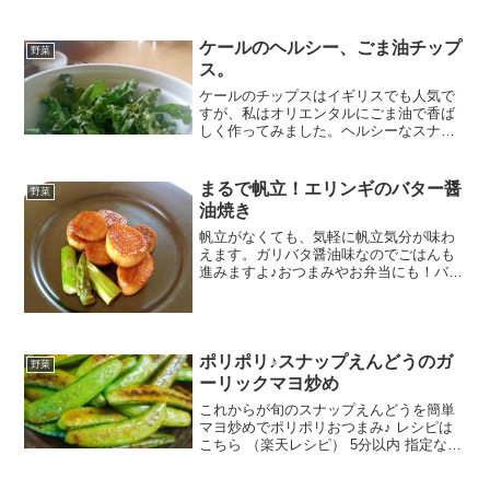
スープの素オリーブオイルみんなのレビ
ュー
ケールのヘルシー、ごま油チップ
野菜
ス。
ケールのチップスはイギリスでも人気で
すが、私はオリエンタルにごま油で香ば
しく作ってみました。ヘルシーなスナッ
クの完成です。 レシピはこちら （楽天レ
シピ） 約15分 100円以下 材料ケールごま
油塩みんなのレビュー
まるで帆立！エリンギのバター醤
野菜
油焼き
帆立がなくても、気軽に帆立気分が味わ
えます。ガリバタ醤油味なのでごはんも
進みますよ♪おつまみやお弁当にも！バタ
ー抜きにすればベジタリアンでもOK！
レシピはこちら （楽天レシピ） 約10分
指定なし 材料エリンギにんにく醤油てん
さい糖(他の...
ポリポリ♪スナップえんどうのガ
野菜
ーリックマヨ炒め
これからが旬のスナップえんどうを簡単
マヨ炒めでポリポリおつまみ♪ レシピは
こちら （楽天レシピ） 5分以内 指定なし
材料スナップえんどうオリーブオイルマ
ヨネーズ塩コショーガーリックパウダー