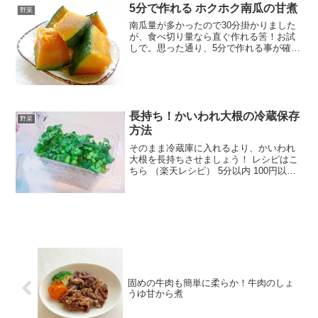
みんなのレビュー
5分で作れる ホクホク南瓜の甘煮
野菜
南瓜量が多かったので30分掛かりました
が、食べ切り量なら直ぐ作れる筈！お試
しで。思った通り、5分で作れる事が確認
できました。 レシピはこちら （楽天レシ
ピ） 5分以内 100円以下 材料南瓜★水★
醤油★みりん★砂糖みんなのレビュー
長持ち！かいわれ大根の冷蔵保存
野菜
方法
そのまま冷蔵庫に入れるより、かいわれ
大根を長持ちさせましょう！ レシピはこ
ちら （楽天レシピ） 5分以内 100円以下
材料かいわれ大根水ラップやビニール袋
みんなのレビュー
固めの牛肉も簡単に柔らか！牛肉のしょ
うゆ甘から煮