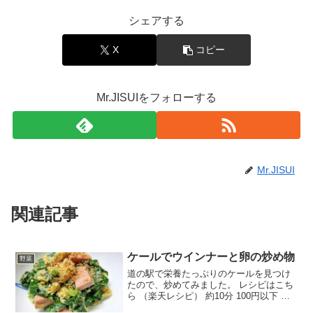
シェアする
X
コピー
Mr.JISUIをフォローする
Mr.JISUI
関連記事
ケールでウインナーと卵の炒め物
野菜
道の駅で栄養たっぷりのケールを見つけ
たので、炒めてみました。 レシピはこち
ら （楽天レシピ） 約10分 100円以下 材
料ケール魚肉ソーセージ卵胡麻コンソメ